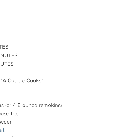
TES
MINUTES
NUTES
 "A Couple Cooks"
s (or 4 5-ounce ramekins)
pose flour
owder
Redirecting to a third-party website (opens in a new tab)
lt