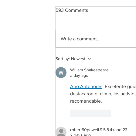
593 Comments
Write a comment...
CROWN MAPLE® COCONUT
Sort by:
Newest
& BERRIES OVERNIGHT
OATS
William Shakespeare
a day ago
Redirecting to a
Año Anteriores
. Excelente guí
destacaron el clima, las activid
recomendable.
Like
Reply
robert50powell.9.5.8.4+abc123
2 days ago