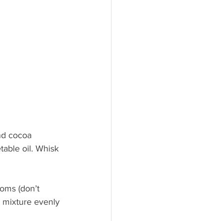
nd cocoa 
able oil. Whisk 
toms (don’t 
he mixture evenly 