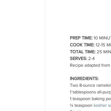
PREP TIME:
 10 MINU
COOK TIME:
 12-15 
TOTAL TIME:
 25 MI
SERVES:
 2-4 
Recipe adapted from
INGREDIENTS:
Two 8-ounce ramekin
1 tablespoons all-pur
1 teaspoon baking p
¼ teaspoon 
kosher sa