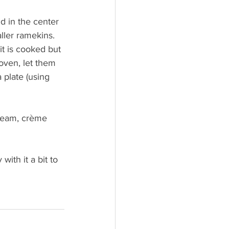
id in the center 
ller ramekins. 
it is cooked but 
oven, let them 
 plate (using 
cream, crème 
ith it a bit to 
b).
in a new tab).
arty website (opens in a new tab).
 to a third-party website (opens in a new tab).
irecting to a third-party website (opens in a new tab).