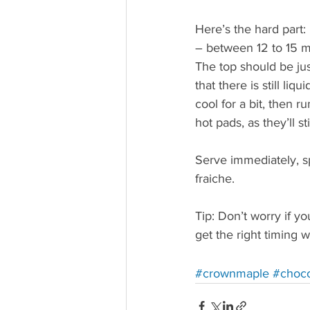
Here’s the hard part: 
– between 12 to 15 mi
The top should be just
that there is still l
cool for a bit, then r
hot pads, as they’ll sti
Serve immediately, sp
fraiche.
Tip: Don’t worry if yo
get the right timing w
Redirec
#crownmaple
#choco