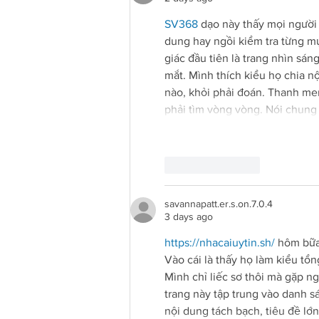
Redirecting to a third-pa
SV368
 dạo này thấy mọi người
dung hay ngồi kiểm tra từng mụ
giác đầu tiên là trang nhìn sá
mắt. Mình thích kiểu họ chia nộ
nào, khỏi phải đoán. Thanh me
phải tìm vòng vòng. Nói chung
Like
Reply
savannapatt.er.s.on.7.0.4
3 days ago
Redirecti
https://nhacaiuytin.sh/
 hôm bữa
Vào cái là thấy họ làm kiểu tổn
Mình chỉ liếc sơ thôi mà gặp n
trang này tập trung vào danh sá
nội dung tách bạch, tiêu đề lớ