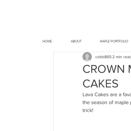
HOME
ABOUT
MAPLE PORTFOLIO
cobb865
2 min rea
CROWN 
CAKES
Lava Cakes are a favo
the season of maple 
trick!