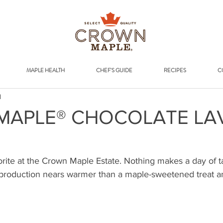
Addr
MAPLE HEALTH
CHEF'S GUIDE
RECIPES
C
d
MAPLE® CHOCOLATE LA
rite at the Crown Maple Estate. Nothing makes a day of t
production nears warmer than a maple-sweetened treat a