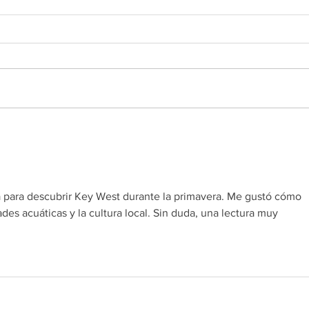
CROWN MAPLE® CHIPOTLE
BAK
ROASTED POTATOES
MAP
SYR
 third-party website (opens in a new tab).
a para descubrir Key West durante la primavera. Me gustó cómo 
ades acuáticas y la cultura local. Sin duda, una lectura muy 