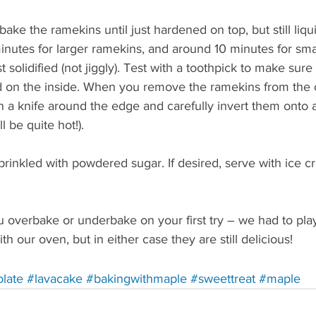
bake the ramekins until just hardened on top, but still liqu
nutes for larger ramekins, and around 10 minutes for sma
 solidified (not jiggly). Test with a toothpick to make sure 
iquid on the inside. When you remove the ramekins from the 
un a knife around the edge and carefully invert them onto a
ll be quite hot!).
rinkled with powdered sugar. If desired, serve with ice 
u overbake or underbake on your first try – we had to play w
ith our oven, but in either case they are still delicious! 
ting to a third-party website (opens in a new tab).
Redirecting to a third-party website (opens in a new ta
Redirecting to a third-party website (opens 
Redirecting to a third-p
Redirecting
Red
late
#lavacake
#bakingwithmaple
#sweettreat
#maple