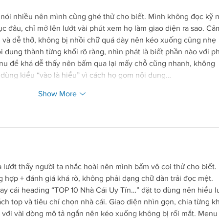
rty website (opens in a new tab).
 nói nhiều nên mình cũng ghé thử cho biết. Mình không đọc kỹ n
c đâu, chỉ mở lên lướt vài phút xem họ làm giao diện ra sao. Cả
ng và dễ thở, không bị nhồi chữ quá dày nên kéo xuống cũng nhẹ 
i dung thành từng khối rõ ràng, nhìn phát là biết phần nào với p
nu để khá dễ thấy nên bấm qua lại mấy chỗ cũng nhanh, không 
 dùng kiểu “vào là hiểu” vì cách họ gom nội dung…
Show More
ng to a third-party website (opens in a new tab).
 lướt thấy người ta nhắc hoài nên mình bấm vô coi thử cho biết. 
g hợp + đánh giá khá rõ, không phải dạng chữ dàn trải đọc mệt. 
gay cái heading “TOP 10 Nhà Cái Uy Tín…” đặt to đùng nên hiểu l
ch top và tiêu chí chọn nhà cái. Giao diện nhìn gọn, chia từng kh
n với vài dòng mô tả ngắn nên kéo xuống không bị rối mắt. Menu