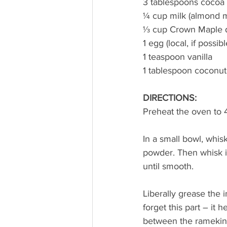
3 tablespoons cocoa
¼ cup milk (almond mi
⅓ cup Crown Maple d
1 egg (local, if possibl
1 teaspoon vanilla
1 tablespoon coconut 
DIRECTIONS:
Preheat the oven to 
In a small bowl, whis
powder. Then whisk in
until smooth.
Liberally grease the i
forget this part – it 
between the ramekin