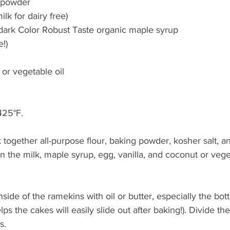
 powder
lk for dairy free)
ark Color Robust Taste organic maple syrup
e!)
or vegetable oil 
425°F.
k together all-purpose flour, baking powder, kosher salt, a
 the milk, maple syrup, egg, vanilla, and coconut or veget
nside of the ramekins with oil or butter, especially the bot
helps the cakes will easily slide out after baking!). Divide t
s.